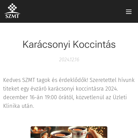
Karácsonyi Koccintás
2024.12.16
Kedves SZMT tagok és érdeklődők! Szeretettel hívunk
titeket egy évzáró karácsonyi koccintásra 2024.
december 16-án 19:00 órától, közvetlenül az Üzleti
Klinika után.