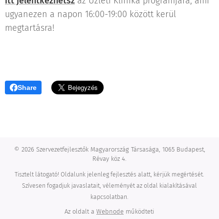
itt jelentkezhetsz
az Üzleti Klinika programjára, ami
ugyanezen a napon 16:00-19:00 között kerül
megtartásra!
Share
© 2026 Szervezetfejlesztők Magyarország Társasága, 1065 Budapest,
Révay köz 4.
Tisztelt látogató! Oldalunk jelenleg fejlesztés alatt, kérjük megértését.
Szívesen fogadjuk javaslatait, véleményét az oldal kialakításával
kapcsolatban.
Az oldalt a
Webnode
működteti