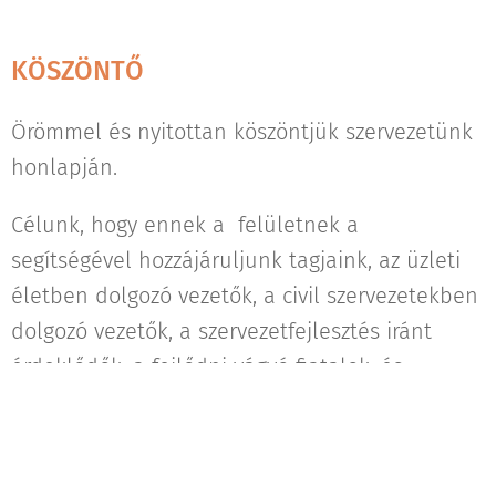
KÖSZÖNTŐ
Örömmel és nyitottan köszöntjük szervezetünk
honlapján.
Célunk, hogy ennek a felületnek a
segítségével hozzájáruljunk tagjaink, az üzleti
életben dolgozó vezetők, a civil szervezetekben
dolgozó vezetők, a szervezetfejlesztés iránt
érdeklődők, a fejlődni vágyó fiatalok, és
pályamódosítók szakmai munkájához,
tevékenységéhez.
Növelni kívánjuk a szervezetfejlesztési szakma