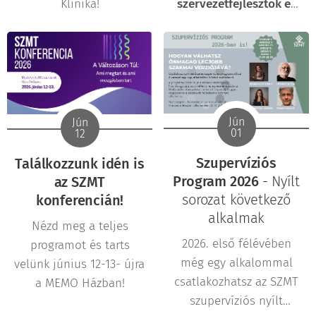
Klinika!
szervezetfejlesztők és
civil szervezetek
jelentkezését
várjuk!
Jún
Jún
01
12
Szupervíziós
Találkozzunk idén is
Program 2026
- Nyílt
az SZMT
sorozat következő
konferencián!
alkalmak
Nézd meg a teljes
2026. első félévében
programot és tarts
még egy alkalommal
velünk június 12-13- újra
csatlakozhatsz az SZMT
a MEMO Házban!
szupervíziós nyílt