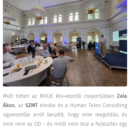
Múlt héten az MVÜK kkv‑vezetői csoportjában
Zala
Ákos
, az
SZMT
elnöke és a Human Telex Consulting
ügyvezetője arról beszélt, hogy mire megoldás, és
mire nem az OD – és mitől nem lesz a fejlesztés egy