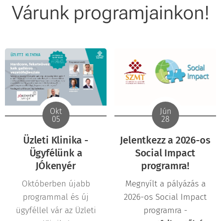
Várunk programjainkon!
Okt
Jún
05
28
Üzleti Klinika -
Jelentkezz a 2026-os
Ügyfélünk a
Social Impact
JÓkenyér
programra!
Októberben újabb
Megnyílt a pályázás a
programmal és új
2026-os Social Impact
ügyféllel vár az Üzleti
programra -