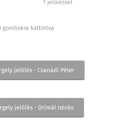
1 jelöléssel
i gombokra kattintva
ely jelölés - Csanádi Péter
ely jelölés - Drimál István