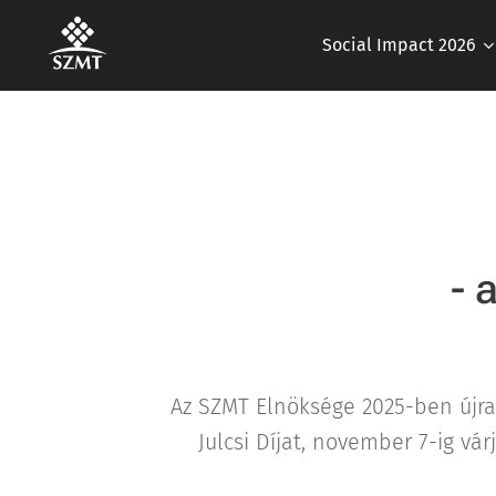
Social Impact 2026
- 
Az SZMT Elnöksége 2025-ben újra
Julcsi Díjat, november 7-ig vár