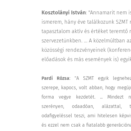
Kosztolányi István
: "Annamarit nem i
ismerem, hány éve találkozunk SZMT
tapasztalom aktív és értéket teremtő r
szervezetünkben. ... A közelmúltban 
közösségi rendezvényeinek (konferen
előadások és más események is) egyik 
:
Pardi Rózsa
"A SZMT egyik legnehe
szerepe, kapocs, volt abban, hogy megúj
forma vegye kezdetét. ... Mindezt ny
szerényen, odaadóan, alázattal, ti
odafigyeléssel teszi, ami hitelesen képvi
és ezzel nem csak a fiatalabb generációna