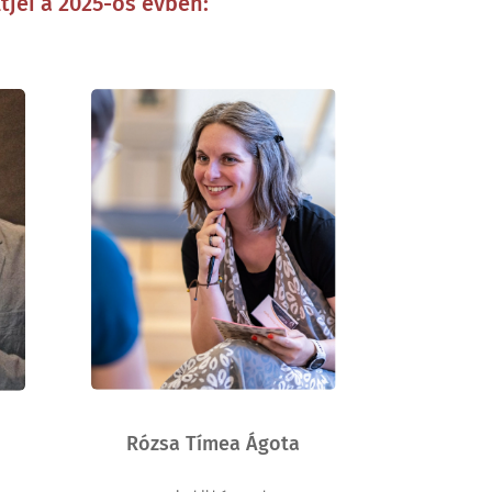
ltjei a 2025-ös évben:
Rózsa Tímea Ágota