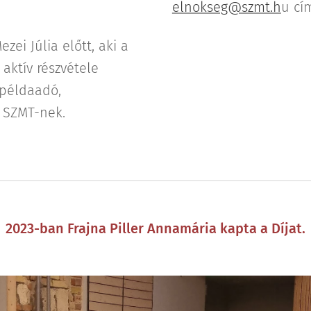
elnokseg@szmt.h
u cí
ezei Júlia előtt, aki a
aktív részvétele
 példaadó,
 SZMT-nek.
2023-ban Frajna Piller Annamária kapta a Díjat.