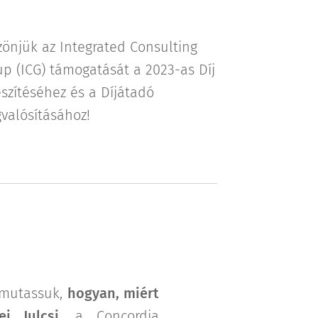
zönjük az Integrated Consulting
up (ICG) támogatását a 2023-as Díj
észítéséhez és a Díjátadó
valósításához!
bemutassuk,
hogyan, miért
i Julcsi
, a Concordia