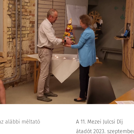
 az alábbi méltató
A 11. Mezei Julcsi Díj
átadót 2023. szeptembe