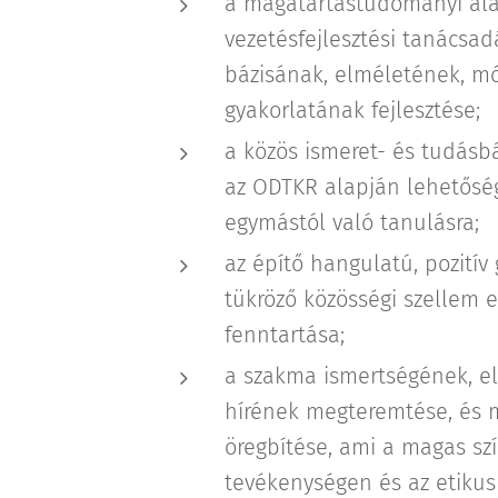
a magatartástudományi ala
vezetésfejlesztési tanácsa
bázisának, elméletének, m
gyakorlatának fejlesztése;
a közös ismeret- és tudásbá
az ODTKR alapján lehetőség
egymástól való tanulásra;
az építő hangulatú, pozití
tükröző közösségi szellem e
fenntartása;
a szakma ismertségének, el
hírének megteremtése, és 
öregbítése, ami a magas szí
tevékenységen és az etikus