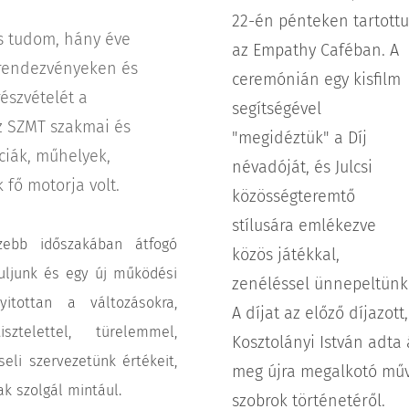
22-én pénteken tartott
s tudom, hány éve
az Empathy Caféban. A
 rendezvényeken és
ceremónián egy kisfilm
észvételét a
segítségével
az SZMT szakmai és
"megidéztük" a Díj
ciák, műhelyek,
névadóját, és
Julcsi
fő motorja volt.
közösségteremtő
stílusára emlékezve
zebb időszakában átfogó
közös játékkal,
uljunk és egy új működési
zenéléssel ünnepeltünk
itottan a változásokra,
A díjat az előző díjazott,
sztelettel, türelemmel,
Kosztolányi István adta 
seli szervezetünk értékeit,
meg újra megalkotó művé
k szolgál mintául.
szobrok történetéről.