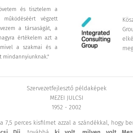
követem és tisztelem a
 működéséért végzett
Kös
vezem a társaságát, a
Gro
nagyra értékelem azt a
elk
 amivel a szakmai és a
meg
t mindannyiunknak."
Szervezetfejlesztő példaképek
MEZEI JULCSI
1952 - 2002
 a 7,5 perces kisfilmet azzal a szándékkal, hogy 
csi Díj
, továbbá
ki volt, milyen volt Meze