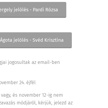
gely jelölés - Pardi Rózsa
Ágota jelölés - Svéd Krisztina
gjai jogosultak az email-ben
vember 24. éjfél
vagy, és november 12-ig nem
zavazás módjáról, kérjük, jelezd az