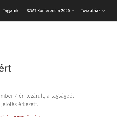
Tagjaink
SZMT Konferencia 2026
Továbbiak
ért
ember 7-én lezárult, a tagságból
 jelölés érkezett.