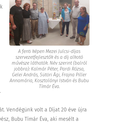
uk
A fenti képen Mezei Julcsi-díjas
szervezetfejlesztők és a díj alkotó
művésze láthatók. Név szerint (balról
jobbra): Kalmár Péter, Pardi Rózsa,
Gelei András, Sütöri Ági, Frajna Piller
Annamária, Kosztolányi István és Bubu
Tímár Éva.
.
át. Vendégünk volt a Díjat 20 éve újra
sz, Bubu Tímár Éva, aki mesélt a