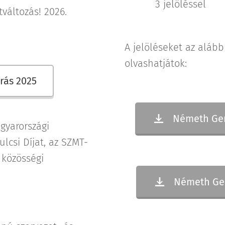
3 jelöléssel
változás! 2026.
A jelöléseket az alább
olvashatjátok:
írás 2025
Németh Gerg
gyarországi
lcsi Díjat, az SZMT-
 közösségi
Németh Gerg