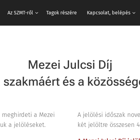
Az SZMT-ről
Tagok részére
Kapcsolat, belépés
Mezei Julcsi Díj
a szakmáért és a közösség
 meghirdeti a Mezei
A jelölési időszak nov
juk a jelöléseket.
két jelöltre összesen 4