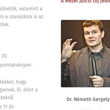
A Mezei Julcsi Díj jelö
lölhetők, valamint a
és a szavazásra is az
ltak
.
 20.
nyomtatványon:
ltekkel, hogy
gyenek, ill. dönt a
ltekről
Dr. Németh Gergely
 11-24.