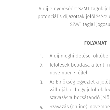
A díj elnyeréséért SZMT tagok je
potenciális díjazottak jelölésére 
SZMT tagjai jogosu
FOLYAMAT
A díj meghirdetése: október
Jelölések beadása a lenti 
november 7. éjfél
Az Elnökség egyeztet a jelö
vállalják-e, hogy jelöltek le
szavazásra bocsátandó jelö
Szavazás (online): november