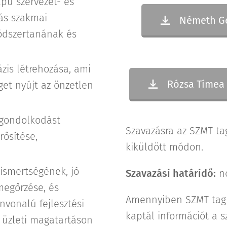
pú szervezet- és
dás szakmai
Németh Ger
ódszertanának és
zis létrehozása, ami
Rózsa Tímea 
et nyújt az önzetlen
v gondolkodást
Szavazásra az SZMT ta
rősítése,
kiküldött módon.
ismertségének, jó
Szavazási határidő:
no
megőrzése, és
Amennyiben SZMT tag 
nvonalú fejlesztési
kaptál információt a s
 üzleti magatartáson