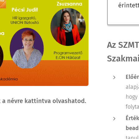
érintet
Az SZMT e
Szakmai 
Előér
alapja
hogy 
 a névre kattintva olvashatod.
folyta
Érték
bead
tanul