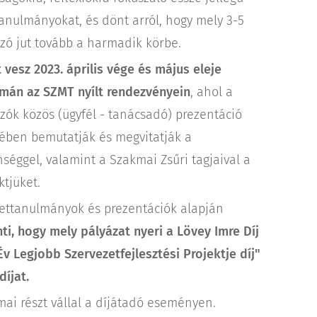
anulmányokat, és dönt arról, hogy mely 3-5
zó jut tovább a harmadik körbe.
 vesz 2023. április vége és május eleje
mán az SZMT nyílt rendezvényein
, ahol a
zók közös (ügyfél - tanácsadó) prezentáció
ében bemutatják és megvitatják a
̈nséggel, valamint a Szakmai Zsűri tagjaival a
ktjüket.
ettanulmányok és prezentációk alapján
ti, hogy mely pályázat nyeri a Lövey Imre Díj
Év Legjobb Szervezetfejlesztési Projektje díj"
díjat.
ai részt vállal a díjátadó eseményen.