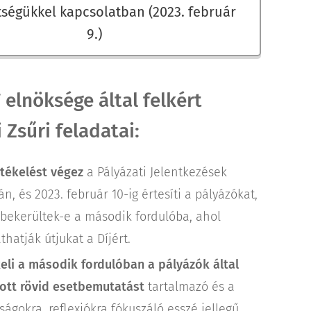
tségükkel kapcsolatban (2023. február
9.)
lnöksége által felkért
Zsűri feladatai:
tékelést végez
a Pályázati Jelentkezések
́n, és 2023. február 10-ig értesíti a pályázókat,
bekerültek-e a második fordulóba, ahol
thatják útjukat a Díjért.
eli a második fordulóban a pályázók által
ott rövid esetbemutatást
tartalmazó és a
ságokra, reflexiókra fókuszáló esszé jellegű