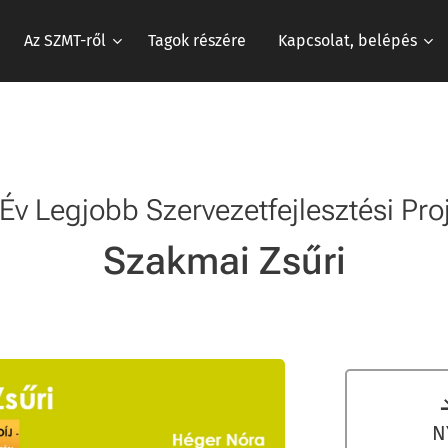
Az SZMT-ről
Tagok részére
Kapcsolat, belépés
 Év Legjobb Szervezetfejlesztési Proj
Szakmai Zsűri
N