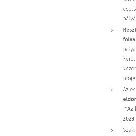
esett
pályá
Részt
folya
pályá
keret
közo
proje
Az es
eldön
-"Az 
2023 
Szakm