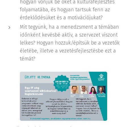
hogyan vonjuk be őket a kultúrafejlesztés
folyamatába, és hogyan tartsuk fenn az
érdeklődésüket és a motivációjukat?
Mit tegyünk, ha a menedzsment a témában
időnként kevésbé aktív, a szervezet viszont
lelkes? Hogyan hozzuk/építsük be a vezetők
életébe, illetve a vezetésfejlesztésbe ezt a
témát?