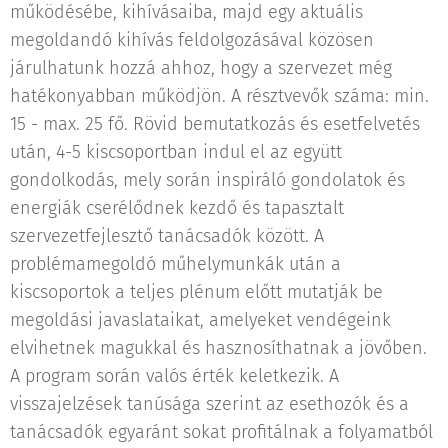
működésébe, kihívásaiba, majd egy aktuális
megoldandó kihívás feldolgozásával közösen
járulhatunk hozzá ahhoz, hogy a szervezet még
hatékonyabban működjön. A résztvevők száma: min.
15 - max. 25 fő. Rövid bemutatkozás és esetfelvetés
után, 4-5 kiscsoportban indul el az együtt
gondolkodás, mely során inspiráló gondolatok és
energiák cserélődnek kezdő és tapasztalt
szervezetfejlesztő tanácsadók között. A
problémamegoldó műhelymunkák után a
kiscsoportok a teljes plénum előtt mutatják be
megoldási javaslataikat, amelyeket vendégeink
elvihetnek magukkal és hasznosíthatnak a jövőben.
A program során valós érték keletkezik. A
visszajelzések tanúsága szerint az esethozók és a
tanácsadók egyaránt sokat profitálnak a folyamatból