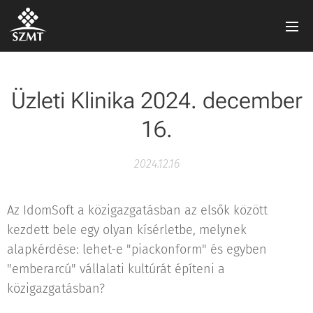
Üzleti Klinika 2024. december
16.
2024.12.16
Az IdomSoft a közigazgatásban az elsők között
kezdett bele egy olyan kísérletbe, melynek
alapkérdése: lehet-e "piackonform" és egyben
"emberarcú" vállalati kultúrát építeni a
közigazgatásban?