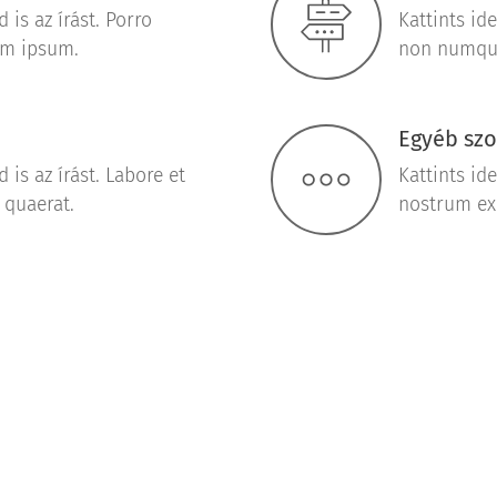
 is az írást. Porro
Kattints ide
em ipsum.
non numqu
Egyéb szo
 is az írást. Labore et
Kattints id
quaerat.
nostrum ex