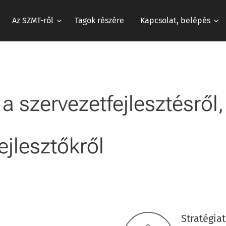
Az SZMT-ről
Tagok részére
Kapcsolat, belépés
a szervezetfejlesztésről
ejlesztőkről
Stratégia