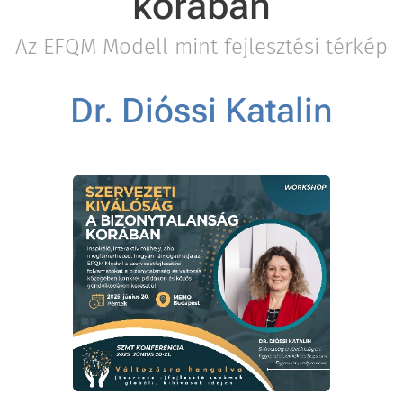
korában
Az EFQM Modell mint fejlesztési térkép
Dr. Dióssi Katalin