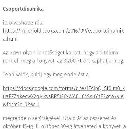
Csoportdinamika
itt olvashatsz róla
https://hu.orioldbooks.com/2016/09/csoportdinamik
a.html
Az SZMT olyan lehetőséget kapott, hogy aki tőlünk
rendeli meg a könyvet, az 3.200 Ft-ért kaphatja meg.
Tennivalók, küldj egy megrendelést a
https://docs.google.com/forms/d/e/1FAIpQLSf0lm0_x
uaEZZqkecwX2qJ4kvsBR5iF6xWA6U64SsuYnF3xgw/vie
wform?c=0&w=1
megrendelő segítségével. Utald át az összeget és
október 15-ig ill. október 30-ig átveheted a könyvet, a