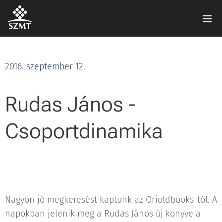
2016. szeptember 12.
Rudas János -
Csoportdinamika
Nagyon jó megkeresést kaptunk az Orioldbooks-tól. A
napokban jelenik meg a Rudas János új könyve a