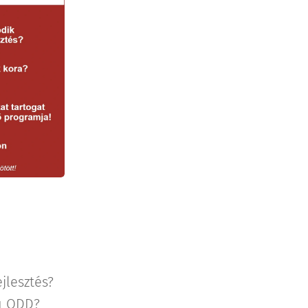
ejlesztés?
zú ODD?