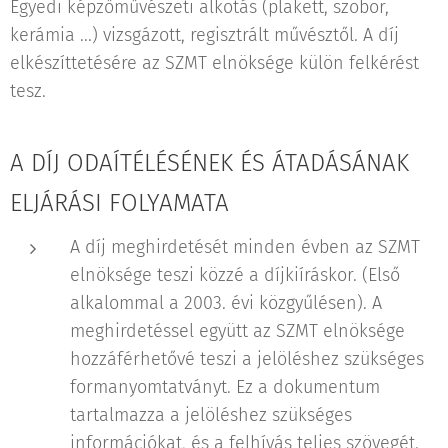
Egyedi képzőművészeti alkotás (plakett, szobor,
kerámia ...) vizsgázott, regisztrált művésztől. A díj
elkészíttetésére az SZMT elnöksége külön felkérést
tesz.
A DÍJ ODAÍTÉLÉSÉNEK ÉS ÁTADÁSÁNAK
ELJÁRÁSI FOLYAMATA
A díj meghirdetését minden évben az SZMT
elnöksége teszi közzé a díjkiíráskor. (Első
alkalommal a 2003. évi közgyűlésen). A
meghirdetéssel együtt az SZMT elnöksége
hozzáférhetővé teszi a jelöléshez szükséges
formanyomtatványt. Ez a dokumentum
tartalmazza a jelöléshez szükséges
információkat, és a felhívás teljes szövegét.