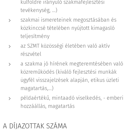
külföldre irányuló szakmafejlesztési
tevékenység, ...)
szakmai ismereteinek megosztásában és
közkinccsé tételében nyújtott kimagasló
teljesítmény
az SZMT közösségi életében való aktív
részvétel
a szakma jó hírének megteremtésében való
közreműködés (kiváló fejlesztési munkák
ügyfél visszajelzések alapján, etikus üzleti
magatartás,...)
példaértékű, mintaadó viselkedés, - emberi
hozzáállás, magatartás
A DÍJAZOTTAK SZÁMA