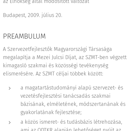
az Elnökség által módosított változat
Budapest, 2009. július 20.
PREAMBULUM
A Szervezetfejlesztők Magyarországi Társasága
megalapítja a Mezei Julcsi Díjat, az SZMT-ben végzett
kimagasló szakmai és közösségi tevékenység
elismerésére. Az SZMT céljai többek között:
a magatartástudományi alapú szervezet- és
vezetésfejlesztési tanácsadás szakmai
bázisának, elméletének, módszertanának és
gyakorlatának fejlesztése;
a közös ismeret- és tudásbázis létrehozása,
ami az ODTKR alapján lehetőséget nyújt az