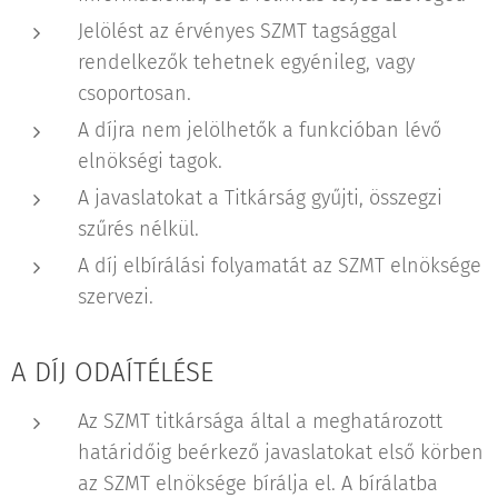
Jelölést az érvényes SZMT tagsággal
rendelkezők tehetnek egyénileg, vagy
csoportosan.
A díjra nem jelölhetők a funkcióban lévő
elnökségi tagok.
A javaslatokat a Titkárság gyűjti, összegzi
szűrés nélkül.
A díj elbírálási folyamatát az SZMT elnöksége
szervezi.
A DÍJ ODAÍTÉLÉSE
Az SZMT titkársága által a meghatározott
határidőig beérkező javaslatokat első körben
az SZMT elnöksége bírálja el. A bírálatba