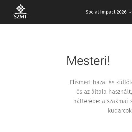
Social Impact 2026
Mesteri!
Elismert hazai és külfö
és az általa használ
hátterébe: a szakmai-
kudarcok