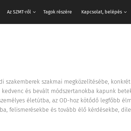
Az SZMT-ről
Tagok részére
Kapcsolat, belépés
ldi szakemberek szakmai megközelítésébe, konkrét
t, kedvenc és bevált módszertanokba kapunk betek
személyes életútba, az OD-hoz kötődő legfőbb él
ba, felismerésekbe és tovább élő kérdésekbe, di