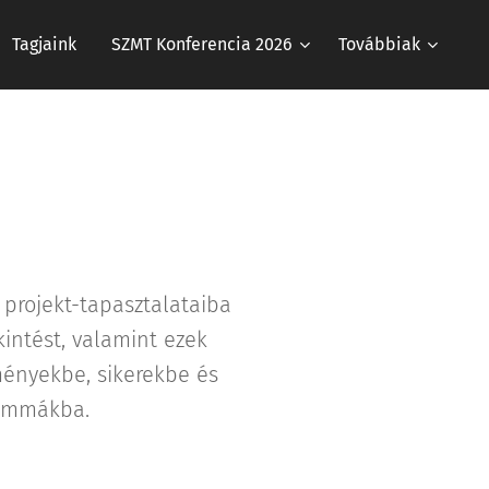
Tagjaink
SZMT Konferencia 2026
Továbbiak
 projekt-tapasztalataiba
intést, valamint ezek
ményekbe, sikerekbe és
lemmákba.