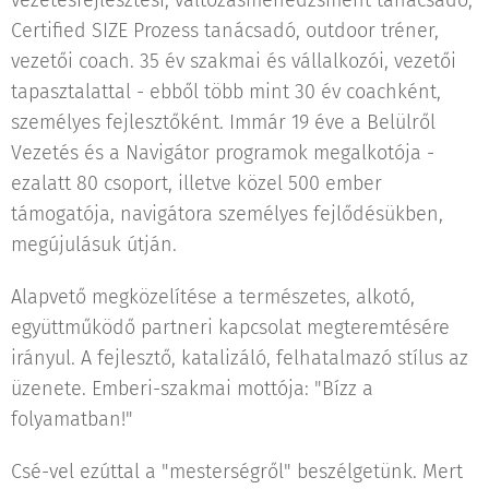
vezetésfejlesztési, változásmenedzsment tanácsadó,
Certified SIZE Prozess tanácsadó, outdoor tréner,
vezetői coach. 35 év szakmai és vállalkozói, vezetői
tapasztalattal - ebből több mint 30 év coachként,
személyes fejlesztőként. Immár 19 éve a Belülről
Vezetés és a Navigátor programok megalkotója -
ezalatt 80 csoport, illetve közel 500 ember
támogatója, navigátora személyes fejlődésükben,
megújulásuk útján.
Alapvető megközelítése a természetes, alkotó,
együttműködő partneri kapcsolat megteremtésére
irányul. A fejlesztő, katalizáló, felhatalmazó stílus az
üzenete. Emberi-szakmai mottója: "Bízz a
folyamatban!"
Csé-vel ezúttal a "mesterségről" beszélgetünk. Mert