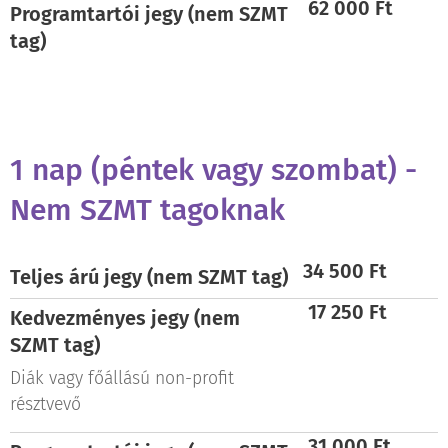
62 000 Ft
Programtartói jegy (nem SZMT
tag)
1 nap (péntek vagy szombat) -
Nem SZMT tagoknak
34 500 Ft
Teljes árú jegy (nem SZMT tag)
17 250 Ft
Kedvezményes jegy (nem
SZMT
tag)
Diák vagy főállású non-profit
résztvevő
31 000 Ft