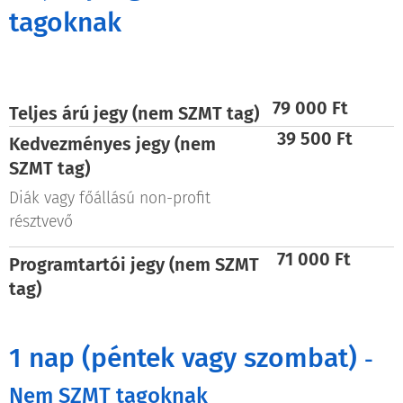
tagoknak
79 000 Ft
Teljes árú jegy (nem SZMT tag)
39 500 Ft
Kedvezményes jegy (nem
SZMT
tag)
Diák vagy főállású non-profit
résztvevő
71 000 Ft
Programtartói jegy (nem SZMT
tag)
1 nap (péntek vagy szombat)
-
Nem SZMT tagoknak