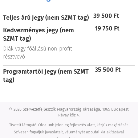
39 500 Ft
Teljes árú jegy (nem SZMT tag)
19 750 Ft
Kedvezményes jegy (nem
SZMT
tag)
Diák vagy főállású non-profit
résztvevő
35 500 Ft
Programtartói jegy (nem SZMT
tag)
© 2026 Szervezetfejlesztők Magyarország Társasága, 1065 Budapest,
Révay köz 4.
Tisztelt látogató! Oldalunk jelenleg fejlesztés alatt, kérjük megértését.
Szívesen fogadjuk javaslatait, véleményét az oldal kialakításával