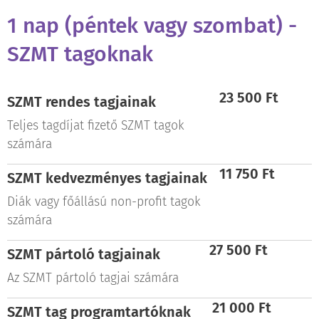
1 nap (péntek vagy szombat) -
SZMT tagoknak
23 500 Ft
SZMT rendes tagjainak
Teljes tagdíjat fizető SZMT tagok
számára
11 750 Ft
SZMT k
edvezményes
tagjainak
Diák vagy főállású non-profit tagok
számára
27 500 Ft
SZMT pártoló tagjainak
Az SZMT pártoló tagjai számára
21 000 Ft
SZMT
tag programtartóknak