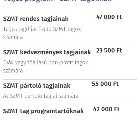
47 000 Ft
SZMT rendes tagjainak
Teljes tagdíjat fizető SZMT tagok
számára
23 500 Ft
SZMT k
edvezményes
tagjainak
Diák vagy főállású non-profit tagok
számára
55 000 Ft
SZMT pártoló tagjainak
Az SZMT pártoló tagjai számára
42 000 Ft
SZMT
tag programtartóknak