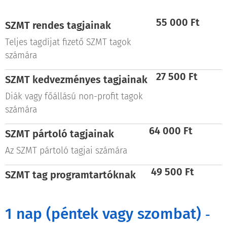
55 000 Ft
SZMT rendes tagjainak
Teljes tagdíjat fizető SZMT tagok
számára
27 500 Ft
SZMT k
edvezményes
tagjainak
Diák vagy főállású non-profit tagok
számára
64 000 Ft
SZMT pártoló tagjainak
Az SZMT pártoló tagjai számára
49 500 Ft
SZMT
tag programtartóknak
1 nap (péntek vagy szombat)
-