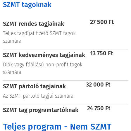
SZMT tagoknak
27 500 Ft
SZMT rendes tagjainak
Teljes tagdíjat fizető SZMT tagok
számára
13 750 Ft
SZMT k
edvezményes
tagjainak
Diák vagy főállású non-profit tagok
számára
32 000 Ft
SZMT pártoló tagjainak
Az SZMT pártoló tagjai számára
24 750 Ft
SZMT
tag programtartóknak
Teljes program - Nem SZMT