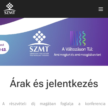
Árak és jelentkezés
A részvételi díj magában foglalja a konferencia