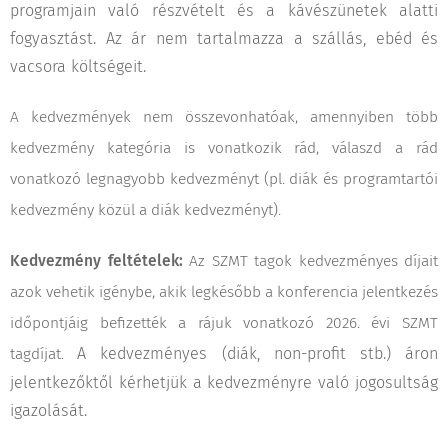
programjain való részvételt és a kávészünetek alatti
fogyasztást. Az ár nem tartalmazza a szállás, ebéd és
vacsora költségeit.
A kedvezmények nem összevonhatóak, amennyiben több
kedvezmény kategória is vonatkozik rád, válaszd a rád
vonatkozó legnagyobb kedvezményt (pl. diák és programtartói
kedvezmény közül a diák kedvezményt).
Kedvezmény feltételek:
Az SZMT tagok kedvezményes díjait
azok vehetik igénybe, akik legkésőbb a konferencia jelentkezés
időpontjáig befizették a rájuk vonatkozó 2026. évi SZMT
tagdíjat.
A kedvezményes (diák, non-profit stb.) áron
jelentkezőktől kérhetjük a kedvezményre való jogosultság
igazolását.