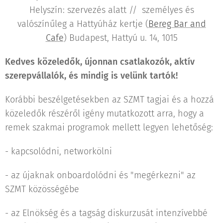
Helyszín: szervezés alatt // személyes és
valószínűleg a Hattyúház kertje (
Bereg Bar and
Cafe
) Budapest, Hattyú u. 14, 1015
Kedves közeledők, újonnan csatlakozók, aktív
szerepvállalók, és mindig is velünk tartók!
Korábbi beszélgetésekben az SZMT tagjai és a hozzá
közeledők részéről igény mutatkozott arra, hogy a
remek szakmai programok mellett legyen lehetőség:
- kapcsolódni, networkölni
- az újaknak onboardolódni és "megérkezni" az
SZMT közösségébe
- az Elnökség és a tagság diskurzusát intenzívebbé