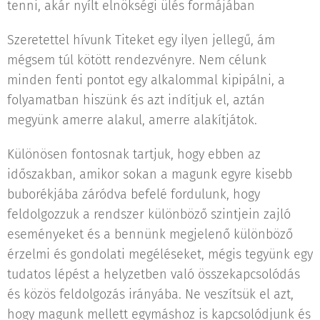
tenni, akár nyílt elnökségi ülés formájában
Szeretettel hívunk Titeket egy ilyen jellegű, ám
mégsem túl kötött rendezvényre. Nem célunk
minden fenti pontot egy alkalommal kipipálni, a
folyamatban hiszünk és azt indítjuk el, aztán
megyünk amerre alakul, amerre alakítjátok.
Különösen fontosnak tartjuk, hogy ebben az
időszakban, amikor sokan a magunk egyre kisebb
buborékjába záródva befelé fordulunk, hogy
feldolgozzuk a rendszer különböző szintjein zajló
eseményeket és a bennünk megjelenő különböző
érzelmi és gondolati megéléseket, mégis tegyünk egy
tudatos lépést a helyzetben való összekapcsolódás
és közös feldolgozás irányába. Ne veszítsük el azt,
hogy magunk mellett egymáshoz is kapcsolódjunk és