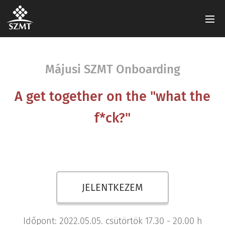
Májusi SZMT Onboarding
A get together on the "what the
f*ck?"
JELENTKEZEM
Időpont: 2022.05.05. csütörtök 17.30 - 20.00 h