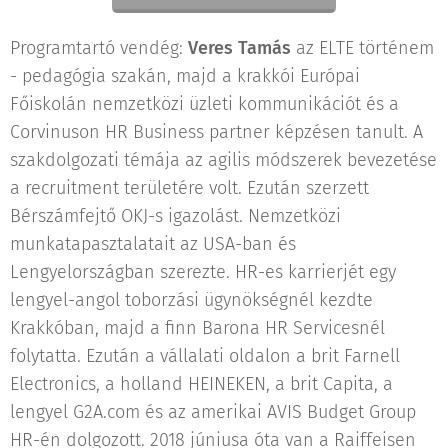
Programtartó vendég:
Veres Tamás
az ELTE történem
- pedagógia szakán, majd a krakkói Európai
Főiskolán nemzetközi üzleti kommunikációt és a
Corvinuson HR Business partner képzésen tanult. A
szakdolgozati témája az agilis módszerek bevezetése
a recruitment területére volt. Ezután szerzett
Bérszámfejtő OKJ-s igazolást. Nemzetközi
munkatapasztalatait az USA-ban és
Lengyelországban szerezte. HR-es karrierjét egy
lengyel-angol toborzási ügynökségnél kezdte
Krakkóban, majd a finn Barona HR Servicesnél
folytatta. Ezután a vállalati oldalon a brit Farnell
Electronics, a holland HEINEKEN, a brit Capita, a
lengyel G2A.com és az amerikai AVIS Budget Group
HR-én dolgozott. 2018 júniusa óta van a Raiffeisen