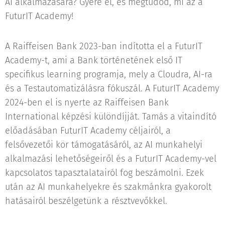
AI alkalmazására? Gyere el, és megtudod, mi az a
FuturIT Academy!
A Raiffeisen Bank 2023-ban indította el a FuturIT
Academy-t, ami a Bank történetének első IT
specifikus learning programja, mely a Cloudra, AI-ra
és a Testautomatizálásra fókuszál. A FuturIT Academy
2024-ben el is nyerte az Raiffeisen Bank
International képzési különdíjját. Tamás a vitaindító
előadásában FuturIT Academy céljairól, a
felsővezetői kör támogatásáról, az AI munkahelyi
alkalmazási lehetőségeiről és a FuturIT Academy-vel
kapcsolatos tapasztalatairól fog beszámolni. Ezek
után az AI munkahelyekre és szakmánkra gyakorolt
hatásairól beszélgetünk a résztvevőkkel.