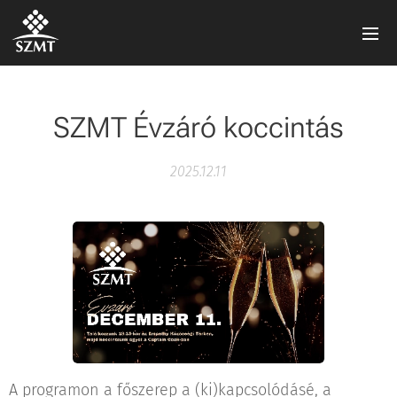
SZMT Évzáró koccintás
2025.12.11
A programon a főszerep a (ki)kapcsolódásé, a