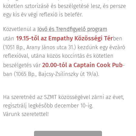
kötetlen sztorizásé és beszélgetésé lesz, és persze
egy kis év végi reflexió is belefér.
Közvetlenül a
Jövő és Trendfigyelő program
19.15-től az
Empathy Közösségi Tér
után
ben
(1051 Bp., Arany János utca 31.) kezdünk egy évzáró
reflexióval, utána közös koccintás és kötetlen
20.00-tól a
Captain Cook Pub
beszélgetés vár
-
ban (1065 Bp., Bajcsy-Zsilinszky út 19/a).
Ha szeretnéd az SZMT közösségével zárni az évet,
regisztrálj legkésőbb december 10-ig.
Várunk szeretettel!