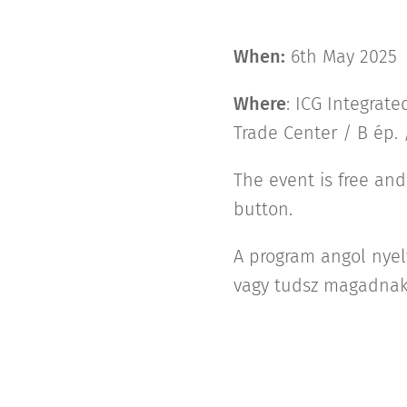
When:
6th May 2025
Where
: ICG Integrat
Trade Center / B ép. 
The event is free an
button.
A program angol nyelv
vagy tudsz magadnak s