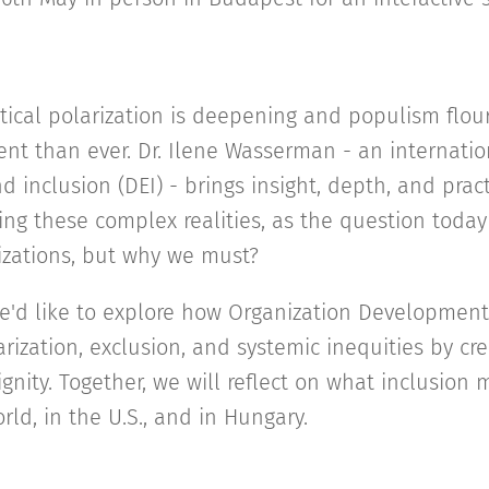
tical polarization is deepening and populism flou
ent than ever. Dr. Ilene Wasserman - an internatio
and inclusion (DEI) - brings insight, depth, and prac
ing these complex realities, as the question today 
nizations, but why we must?
we'd like to explore how Organization Development
arization, exclusion, and systemic inequities by cr
gnity. Together, we will reflect on what inclusion
rld, in the U.S., and in Hungary.