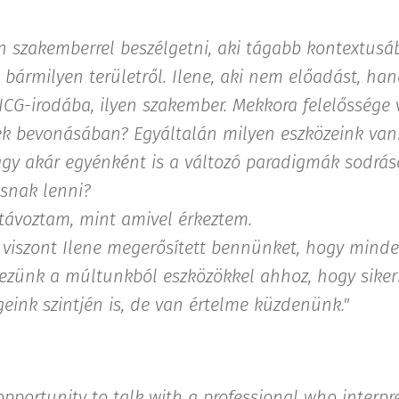
n szakemberrel beszélgetni, aki tágabb kontextusáb
 bármilyen területről. Ilene, aki nem előadást, ha
 ICG-irodába, ilyen szakember. Mekkora felelősség
gek bevonásában? Egyáltalán milyen eszközeink va
y akár egyénként is a változó paradigmák sodrásá
risnak lenni?
 távoztam, mint amivel érkeztem.
viszont Ilene megerősített bennünket, hogy minden
ezünk a múltunkból eszközökkel ahhoz, hogy siker
eink szintjén is, de van értelme küzdenünk."
 opportunity to talk with a professional who interpre