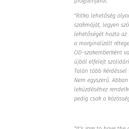
programjáról:
"Ritka lehetőség olya
szakmáját, legyen szó
lehetőségét hozta az
a marginalizált réte
OD-szakemberként vag
újból elfelejt szolidá
Talán több kérdéssel
Nem egyszerű. Abban 
leküzdéséhez rendelk
pedig csak a közösség
"It's rare to have the