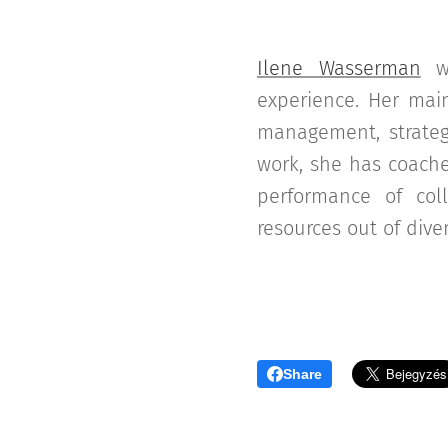
Ilene Wasserman
wi
experience. Her mai
management, strateg
work, she has coach
performance of col
resources out of diver
Share