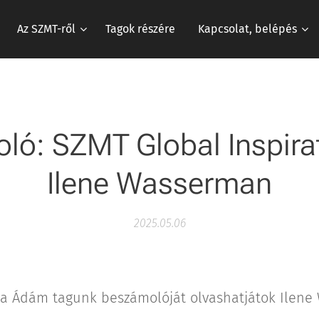
Az SZMT-ről
Tagok részére
Kapcsolat, belépés
ló: SZMT Global Inspirat
Ilene Wasserman
2025.05.06
ta Ádám tagunk beszámolóját olvashatjátok Ilene