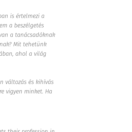
an is értelmezi a
nem a beszélgetés
e van a tanácsadóknak
nnak? Mit tehetünk
ban, ahol a világ
 változás és kihívás
re vigyen minket. Ha
ts their profession in