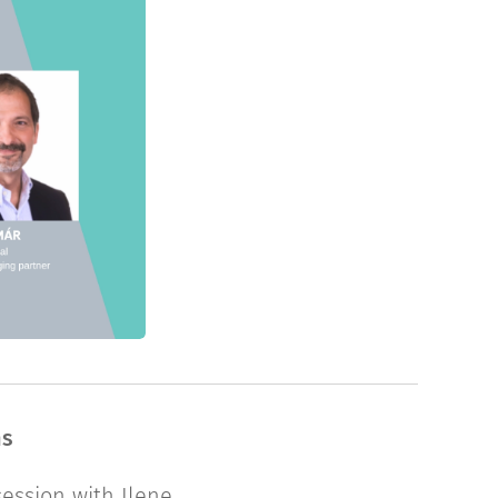
ns
ession with Ilene