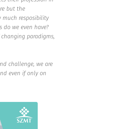
ure but the
w much resposibility
ls do we even have?
f changing paradigms,
and challenge, we are
And even if only on