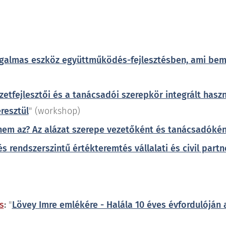
izgalmas eszköz együttműködés-fejlesztésben, ami bemé
zetfejlesztői és a tanácsadói szerepkör integrált haszná
resztül
" (workshop)
 nem az? Az alázat szerepe vezetőként és tanácsadókén
és rendszerszintű értékteremtés vállalati és civil par
s
:
"
Lövey Imre emlékére - Halála 10 éves évfordulóján 