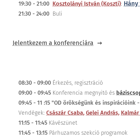
Hány 
19:30 - 21:00
Kosztolányi István (Koszti)
:
21:30 - 24:00
Buli
Jelentkezem a konferenciára
08:30 - 09:00
Érkezés, regisztráció
09:00 - 09:45
Konferencia megnyitó és
báziscso
09:45 - 11 :15 "
OD örökségünk és inspirációink -
Vendégek:
Császár Csaba
,
Gelei András,
Kalmár
11:15 - 11:45
Kávészünet
11:45 - 13:15
Párhuzamos szekció programok