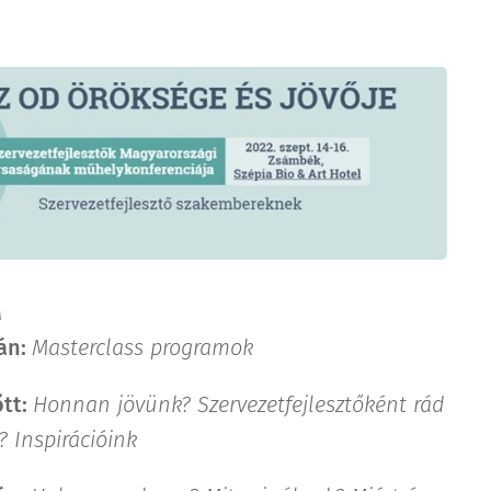
M
tán:
Masterclass programok
őtt:
Honnan jövünk? Szervezetfejlesztőként rád
? Inspirációink