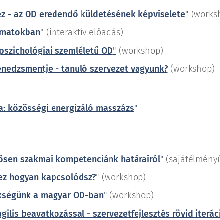
ez - az OD eredendő küldetésének képviselete
"
(works
yamatokban
" (interaktív előadás)
pszichológiai szemléletű OD
"
(workshop)
edzsmentje - tanuló szervezet vagyunk?
(workshop)
: közösségi energizáló masszázs
"
lősen szakmai kompetenciánk határairól
"
(sajátélmény
ez hogyan kapcsolódsz?
" (workshop)
ökségünk a magyar OD-ban
"
(workshop)
gilis beavatkozással - szervezetfejlesztés rövid iterá