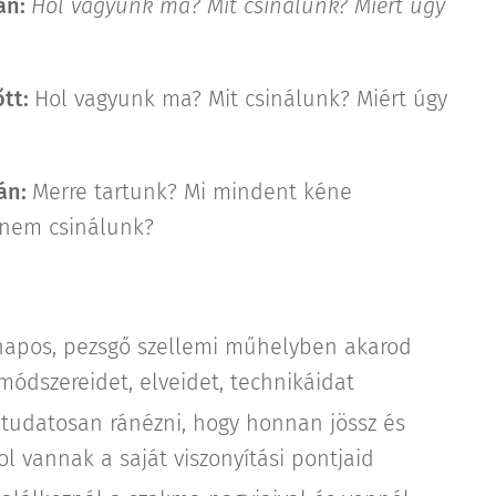
tán:
Hol vagyunk ma? Mit csinálunk? Miért úgy
őtt:
Hol vagyunk ma? Mit csinálunk? Miért úgy
tán:
Merre tartunk? Mi mindent kéne
 nem csinálunk?
:
napos, pezsgő szellemi műhelyben akarod
módszereidet, elveidet, technikáidat
 tudatosan ránézni, hogy honnan jössz és
ol vannak a saját viszonyítási pontjaid