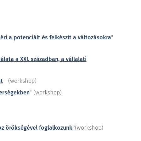
ri a potenciált és felkészít a változásokra
"
lata a XXI. században, a vállalati
t
" (workshop)
tnerségekben
" (workshop)
az örökségével foglalkozunk"
(workshop)