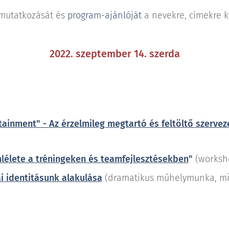
utatkozását és
program-ajánlóját
a nevekre, címekre k
2022. szeptember 14. szerda
ainment" - Az érzelmileg megtartó és feltöltő szervez
lélete a tréningeken és teamfejlesztésekben
"
(worksho
 identitásunk alakulása
(dramatikus műhelymunka, min.