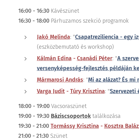
16:00 - 16:30
Kávészünet
16:30 - 18:00
Párhuzamos szekció programok
Jakó Melinda
: "
Csapatreziliencia - egy 
(eszközbemutató és workshop)
Kálmán Edina
-
Csanádi Péter
: "
A szerve
versenyképesség-fejlesztés példáján ke
Mármarosi András
: "
Mi az alázat? És mi
Varga Judit
-
Túry Krisztina
: "
Szervezeti 
18:00 - 19:00
Vacsoraszünet
19:00 - 19:30
Báziscsoportok
találkozása
19:30 - 21:00
Tormássy Krisztina
-
Kosztra Baláz
21:00 - 21:30
Szünet