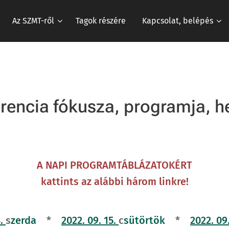
Az SZMT-ről
Tagok részére
Kapcsolat, belépés
rencia fókusza, programja, h
A NAPI PROGRAMTÁBLÁZATOKÉRT
kattints az alábbi három linkre!
4.
s
zerda
*
2022. 09. 15.
c
sütörtök
*
2022. 09