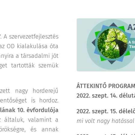
". A szervezetfejlesztés
az OD kialakulása óta
nyira a társadalmi jót
get tartották szemük
ÁTTEKINTŐ PROGRA
zett nagy horderejű
2022. szept. 14. délu
entőséget is hordoz.
lának 10. évfordulója
2022. szept. 15. délel
z általuk, valamint a
mi volt nagy hatással
 örökségre, és annak