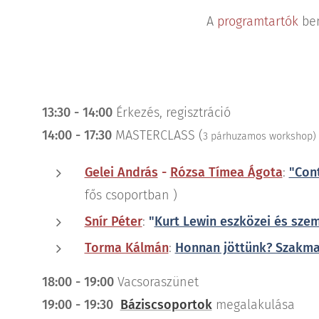
A
programtartók
bem
13:30 - 14:00
Érkezés, regisztráció
14:00 - 17:30
MASTERCLASS (
3 párhuzamos workshop)
Gelei András
-
Rózsa Tímea Ágota
:
"Cont
fős csoportban )
Snír Péter
:
"
Kurt Lewin eszközei és szem
Torma Kálmán
:
Honnan jöttünk? Szakmai
18:00 - 19:00
Vacsoraszünet
19:00 - 19:30
Báziscsoportok
megalakulása