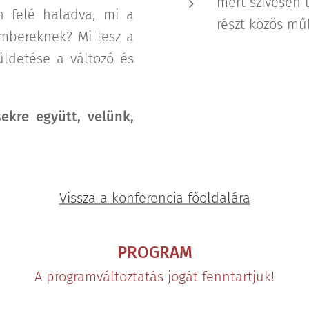
mert szívesen 
én felé haladva, mi a
részt közös mű
mbereknek? Mi lesz a
üldetése a változó és
sekre együtt, velünk,
Vissza a konferencia főoldalára
PROGRAM
A programváltoztatás jogát fenntartjuk!