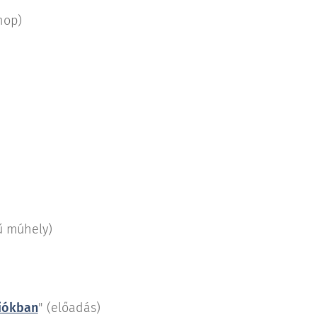
hop)
ű múhely)
ciókban
" (előadás)