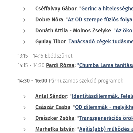
Cséffalvay Gábor
: "
Gerinc a hitelességh
Dobre Nóra
: "
Az OD szerepe fúziós fol
Donáth Attila
-
Molnos Zselyke
: "
Az öko
Gyulay Tibor
:
Tanácsadó cégek tudásmen
13:15 - 14:15 Ebédszünet
14:15 - 14:30
Pardi Rózsa
:
"
Chumba Lama tanítása
14:30 - 16:00
Párhuzamos szekció programok
Antal Sándor
: "
Ide
ntitásdilemmák. Fele
Császár Csaba
: "
OD dilemmák - melyikh
Dreiszker Zsóka
: "
Transzgenerációs ör
Marhefka István
: "
Agilis(abb) működés a