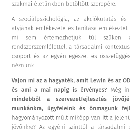
szakmai életünkben betöltött szerepére.
A szociálpszichológia, az akciókutatás és 
atyjának emlékezete és tanítása emlékeztet
mi sem értemezhetjük túl szűken a
rendszerszemlélettel, a társadalmi kontextus,
csoport és az egyén egészét és összefüggés
néznünk.
Vajon mi az a hagyaték, amit Lewin és az OD 
és ami a mai napig is érvényes?
Még in
mindebből a szervezetfejlesztés jövőjér
munkánkra, ügyfeleink és önmagunk fej
hagyományozott múlt miképp van itt a jelen
jövőnkre? Az egyéni szinttől a társadalmi s