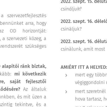
2022. szept. 15. délu
csináljuk?
a szervezetfejlesztés
2022. szept. 16. délel
 bennünket arra, hogy
csináljuk?
z OD horizontját:
 a szervezeti közeg, a
2022. szept. 16. délu
rendszerét szükséges
csinálunk, amit most
alapítói ránk bíztak,
AMIÉRT ITT A HELYED
kább:
mi következik
mert egy több
e, saját fejlesztői
végiggondolni 
lődésére?
Az általuk
mert szeretnél
ünkben, és mit üzen a
hova tartasz, h
zintig tekintve, és a