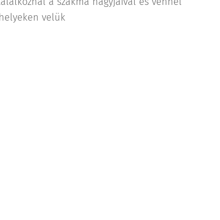
találkoznál a szakma nagyjaival és vennél
helyeken velük