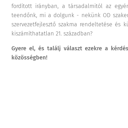
fordított irányban, a társadalmitól az egy
teendőnk, mi a dolgunk - nekünk OD szake
szervezetfejlesztő szakma rendeltetése és k
kiszámíthatatlan 21. században?
Gyere el, és találj választ ezekre a kérdé
közösségben!