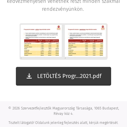
kedvezményesen vehetnek részt minden szakmai
rendezvényünkön.
LETÖLTÉS Progr...2021.pdf
© 2026 Szervezetfejlesztők Magyarország Társasága, 1065 Budapest,
Révay köz 4.
Tisztelt látogató! Oldalunk jelenleg fejlesztés alatt, kérjük megértését.