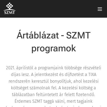
Ártáblázat - SZMT
programok
2021. áprilistól a programjaink többsége részvételi
díjas lesz. A jelentkezést és díjfizetést a TIXA
rendszerén keresztül bonyolítjuk, ahol kezelési
költséget számolnak fel. A kezelési költség a
táblázatban feltüntetett ár felett fizetendő.
Érdemes SZMT taggá válni, mert tagjaink