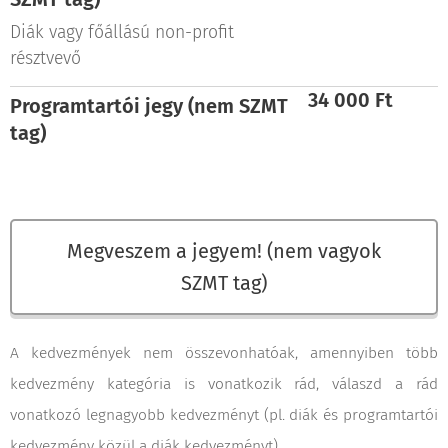
Diák vagy főállású non-profit
résztvevő
34 000 Ft
Programtartói jegy (nem SZMT
tag)
Megveszem a jegyem! (nem vagyok
SZMT tag)
A kedvezmények nem összevonhatóak, amennyiben több
kedvezmény kategória is vonatkozik rád, válaszd a rád
vonatkozó legnagyobb kedvezményt (pl. diák és programtartói
kedvezmény közül a diák kedvezményt).