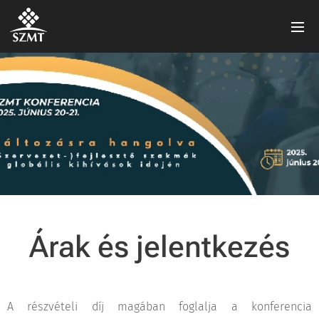
Árak és jelentkezés
A részvételi díj magában foglalja a konferencia