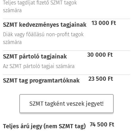
Teljes tagdíjat fizető SZMT tagok
számára
13 000 Ft
SZMT k
edvezményes
tagjainak
Diák vagy főállású non-profit tagok
számára
30 000 Ft
SZMT pártoló tagjainak
Az SZMT pártoló tagjai számára
23 500 Ft
SZMT
tag programtartóknak
SZMT tagként veszek jegyet!
74 500 Ft
Teljes árú jegy (nem SZMT tag)