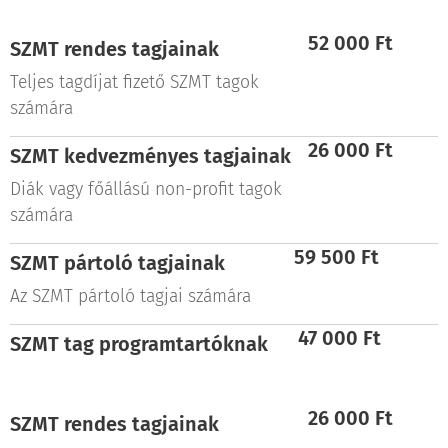
52 000 Ft
SZMT rendes tagjainak
Teljes tagdíjat fizető SZMT tagok
számára
26 000 Ft
SZMT k
edvezményes
tagjainak
Diák vagy főállású non-profit tagok
számára
59 500 Ft
SZMT pártoló tagjainak
Az SZMT pártoló tagjai számára
47 000 Ft
SZMT
tag programtartóknak
26 000 Ft
SZMT rendes tagjainak