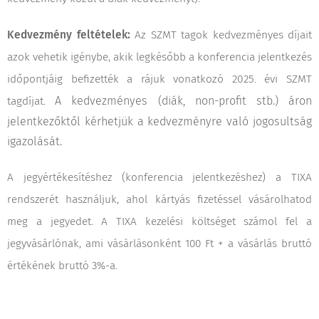
Kedvezmény feltételek:
Az SZMT tagok kedvezményes díjait
azok vehetik igénybe, akik legkésőbb a konferencia jelentkezés
időpontjáig befizették a rájuk vonatkozó 2025. évi SZMT
tagdíjat.
A kedvezményes (diák, non-profit stb.) áron
jelentkezőktől kérhetjük a kedvezményre való jogosultság
igazolását.
A jegyértékesítéshez (konferencia jelentkezéshez) a TIXA
rendszerét használjuk, ahol kártyás fizetéssel vásárolhatod
meg a jegyedet.
A TIXA kezelési költséget számol fel a
jegyvásárlónak, ami vásárlásonként 100 Ft + a vásárlás bruttó
értékének bruttó 3%-a.