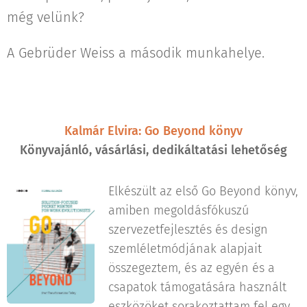
még velünk?
A Gebrüder Weiss a második munkahelye.
Kalmár Elvira: Go Beyond könyv
Könyvajánló, vásárlási, dedikáltatási lehetőség
Elkészült az első Go Beyond könyv,
amiben megoldásfókuszú
szervezetfejlesztés és design
szemléletmódjának alapjait
összegeztem, és az egyén és a
csapatok támogatására használt
eszközöket sorakoztattam fel egy