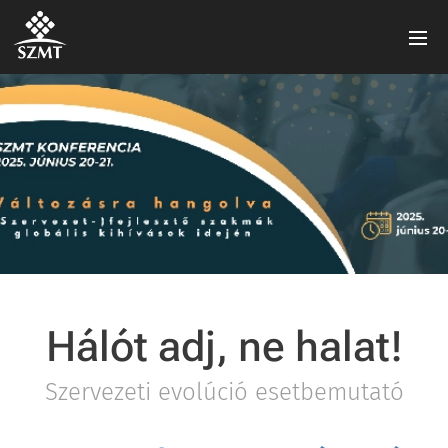
Hálót adj, ne halat!
Szervezeti evolúció esetbemutató