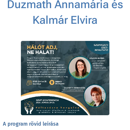
Duzmath Annamária és
Kalmár Elvira
A program rövid leírása