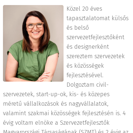
Közel 20 éves
tapasztalatomat külsős
és belső
szervezetfejlesztőként
és designerként
szereztem szervezetek
és közösségek
fejlesztésével.
Dolgoztam civil-
szervezetek, start-up-ok, kis- és közepes
méretű vállalkozások és nagyvállalatok,
valamint szakmai közösségek fejlesztésén is. 4
évig voltam elnöke a Szervezetfejlesztők
Magyarországi Társaságának (SZMT) és 2 évig az