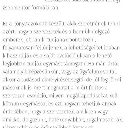
zsebmentor formájában.
Ez a könyv azoknak készült, akik szeretnének tenni
azért, hogy a szervezetek és a bennük dolgozó
emberek jobban ki tudjanak bontakozni,
folyamatosan fejlődjenek, a lehetőségeiket jobban
kihasználják és a saját evolúciójukban a lehető
legjobban tudják egymást támogatni.Ha már jártál
valamelyik képzésünkön, vagy az ügyfelünk voltál,
akkor a tudásod elmélyítését segíti, de jól fog jönni
másoknak is, mert megmutatja miért fontos a
szervezeti evolúció, milyen megállapodásokat kell
kötnünk egymással és ezt hogyan tehetjük annak
érdekében, hogy a szervezetek, amikben vagy
amikkel dolgozunk, hatékonyabbak, rugalmasabbak,
sikeresebbek és örömtelibbek legyenek.