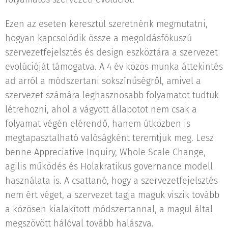
Ezen az eseten keresztül szeretnénk megmutatni,
hogyan kapcsolódik össze a megoldásfókuszú
szervezetfejelsztés és design eszköztára a szervezet
evolúcióját támogatva. A 4 év közös munka áttekintés
ad arról a módszertani sokszínűségről, amivel a
szervezet számára leghasznosabb folyamatot tudtuk
létrehozni, ahol a vágyott állapotot nem csak a
folyamat végén elérendő, hanem útközben is
megtapasztalható valóságként teremtjük meg. Lesz
benne Appreciative Inquiry, Whole Scale Change,
agilis működés és Holakratikus governance modell
használata is. A csattanó, hogy a szervezetfejelsztés
nem ért véget, a szervezet tagja maguk viszik tovább
a közösen kialakított módszertannal, a magul által
megszövött hálóval tovább halászva.